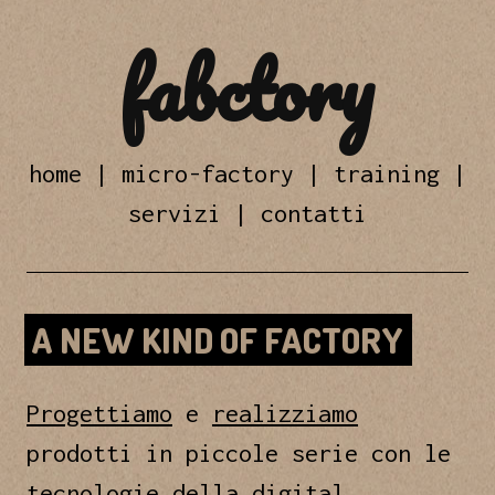
fabctory
home
|
micro-factory
|
training
|
servizi
|
contatti
A NEW KIND OF FACTORY
Progettiamo
e
realizziamo
prodotti in piccole serie con le
tecnologie della
digital